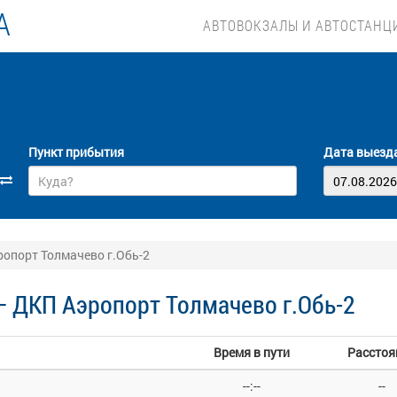
А
АВТОВОКЗАЛЫ И АВТОСТАНЦ
Пункт прибытия
Дата выезд
опорт Толмачево г.Обь-2
— ДКП Аэропорт Толмачево г.Обь-2
Время в пути
Расстоя
--:--
--