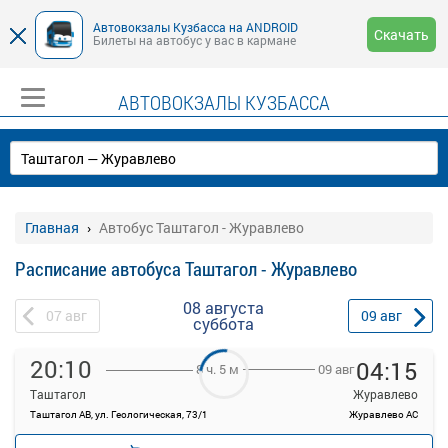
Автовокзалы Кузбасса на ANDROID
Скачать
Билеты на автобус у вас в кармане
АВТОВОКЗАЛЫ КУЗБАССА
Главная
Автобус Таштагол - Журавлево
Расписание автобуса Таштагол - Журавлево
08 августа
07
авг
09
авг
суббота
20:10
04:15
09 авг
8 ч. 5 м
Таштагол
Журавлево
Таштагол АВ, ул. Геологическая, 73/1
Журавлево АС
—
руб.