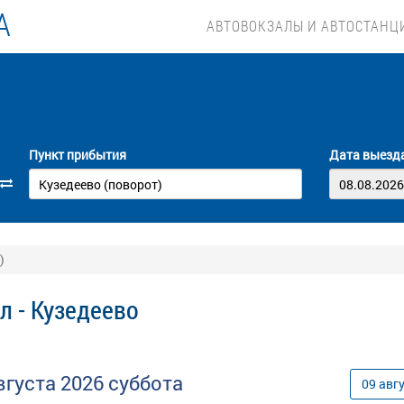
А
АВТОВОКЗАЛЫ И АВТОСТАНЦ
Пункт прибытия
Дата выезд
)
л - Кузедеево
вгуста
2026
суббота
09
авг