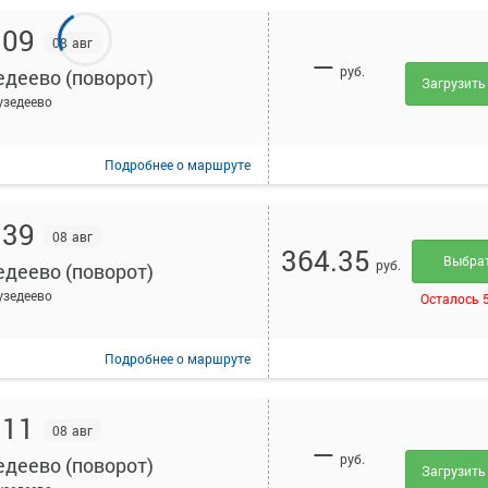
:09
08 авг
—
руб.
едеево (поворот)
Загрузить
узедеево
Подробнее
о маршруте
:39
08 авг
364.35
Выбра
руб.
едеево (поворот)
узедеево
Осталось 
Подробнее
о маршруте
:11
08 авг
—
руб.
едеево (поворот)
Загрузить