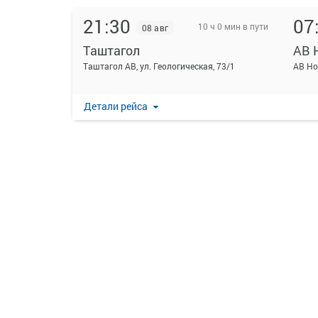
21:30
07
10 ч 0 мин в пути
08 авг
Таштагол
Таштагол АВ, ул. Геологическая, 73/1
АВ Но
Детали рейса