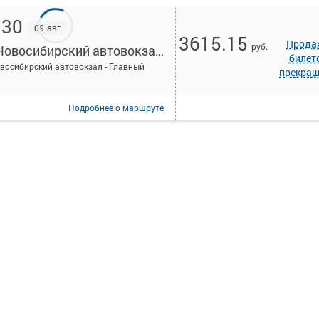
:30
09 авг
3615.15
Прода
руб.
АВ Новосибирский автовокзал - Главный
билет
восибирский автовокзал - Главный
прекра
Подробнее
о маршруте