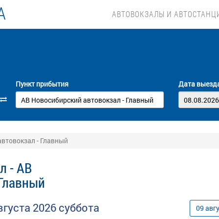
А
АВТОВОКЗАЛЫ И АВТОСТАНЦ
Пункт прибытия
Дата выезд
автовокзал - Главный
л - АВ
 Главный
вгуста
2026
суббота
09
авг