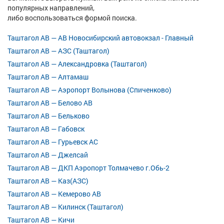
популярных направлений,
либо воспользоваться формой поиска.
Таштагол АВ — АВ Новосибирский автовокзал - Главный
Таштагол АВ — АЗС (Таштагол)
Таштагол АВ — Александровка (Таштагол)
Таштагол АВ — Алтамаш
Таштагол АВ — Аэропорт Волынова (Спиченково)
Таштагол АВ — Белово АВ
Таштагол АВ — Бельково
Таштагол АВ — Габовск
Таштагол АВ — Гурьевск АС
Таштагол АВ — Джелсай
Таштагол АВ — ДКП Аэропорт Толмачево г.Обь-2
Таштагол АВ — Каз(АЗС)
Таштагол АВ — Кемерово АВ
Таштагол АВ — Килинск (Таштагол)
Таштагол АВ — Кичи