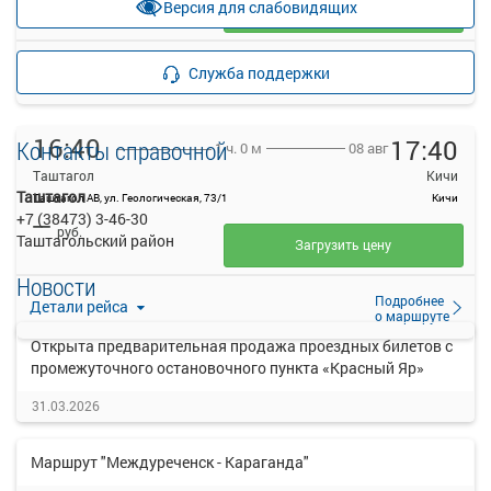
Версия для слабовидящих
Загрузить цену
Подробнее
Детали рейса
Служба поддержки
о маршруте
16:40
17:40
Контакты справочной
08 авг
1 ч. 0 м
Таштагол
Кичи
Таштагол
Таштагол АВ, ул. Геологическая, 73/1
Кичи
+7 (38473) 3-46-30
—
руб.
Таштагольский район
Загрузить цену
Новости
Подробнее
Детали рейса
о маршруте
Открыта предварительная продажа проездных билетов с
промежуточного остановочного пункта «Красный Яр»
31.03.2026
Маршрут "Междуреченск - Караганда"