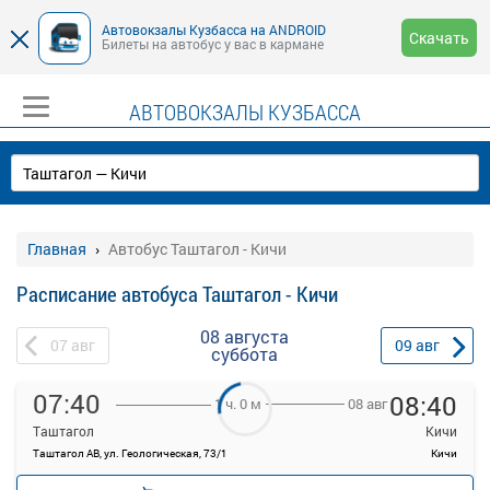
Автовокзалы Кузбасса на ANDROID
Скачать
Билеты на автобус у вас в кармане
АВТОВОКЗАЛЫ КУЗБАССА
Главная
Автобус Таштагол - Кичи
Расписание автобуса Таштагол - Кичи
08 августа
07
авг
09
авг
суббота
07:40
08:40
08 авг
1 ч. 0 м
Таштагол
Кичи
Таштагол АВ, ул. Геологическая, 73/1
Кичи
—
руб.