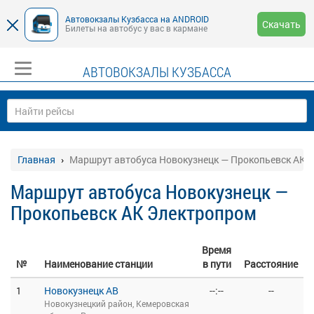
Автовокзалы Кузбасса на ANDROID
Скачать
Билеты на автобус у вас в кармане
АВТОВОКЗАЛЫ КУЗБАССА
Главная
Маршрут автобуса Новокузнецк — Прокопьевск АК 
Маршрут автобуса Новокузнецк —
Прокопьевск АК Электропром
Время
№
Наименование станции
в пути
Расстояние
1
Новокузнецк АВ
--:--
--
Новокузнецкий район, Кемеровская