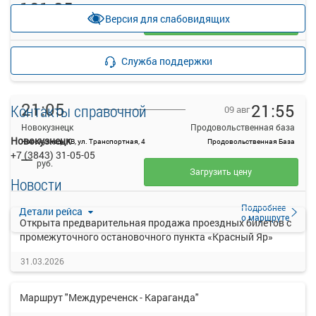
101.85
руб.
Версия для слабовидящих
Выбрать
41 свободных мест
Подробнее
Детали рейса
Служба поддержки
о маршруте
21:05
21:55
Контакты справочной
09 авг
Новокузнецк
Продовольственная база
Новокузнецк
Новокузнецк АВ, ул. Транспортная, 4
Продовольственная База
+7 (3843) 31-05-05
—
руб.
Загрузить цену
Новости
Подробнее
Детали рейса
о маршруте
Открыта предварительная продажа проездных билетов с
промежуточного остановочного пункта «Красный Яр»
31.03.2026
Маршрут "Междуреченск - Караганда"