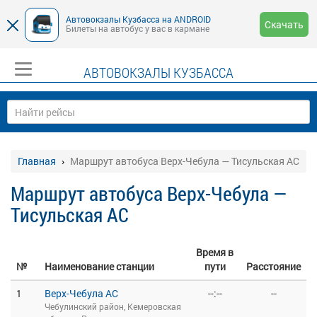
Автовокзалы Кузбасса на ANDROID
Скачать
Билеты на автобус у вас в кармане
АВТОВОКЗАЛЫ КУЗБАССА
Главная
Маршрут автобуса Верх-Чебула — Тисульская АС
Маршрут автобуса Верх-Чебула —
Тисульская АС
Время в
№
Наименование станции
пути
Расстояние
1
Верх-Чебула АС
--:--
--
Чебулинский район, Кемеровская