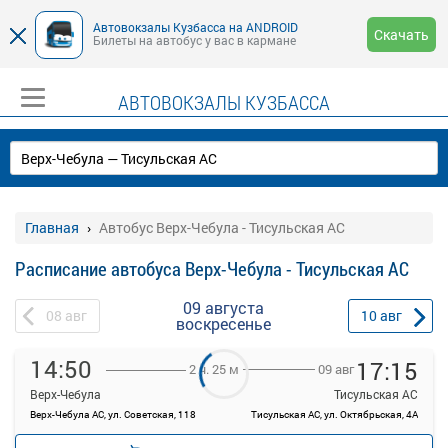
Автовокзалы Кузбасса на ANDROID
Скачать
Билеты на автобус у вас в кармане
АВТОВОКЗАЛЫ КУЗБАССА
Главная
Автобус Верх-Чебула - Тисульская АС
Расписание автобуса Верх-Чебула - Тисульская АС
09 августа
08
авг
10
авг
воскресенье
14:50
17:15
09 авг
2 ч. 25 м
Верх-Чебула
Тисульская АС
Верх-Чебула АС, ул. Советская, 118
Тисульская АС, ул. Октябрьская, 4А
—
руб.