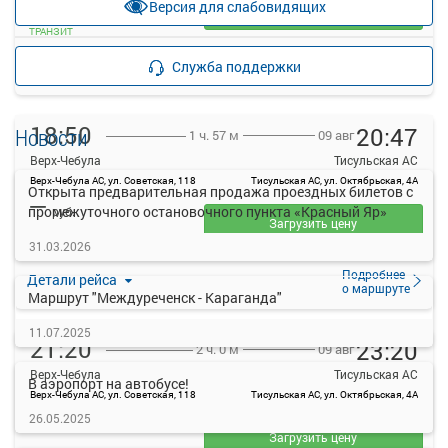
Версия для слабовидящих
Загрузить цену
ТРАНЗИТ
Подробнее
Детали рейса
Служба поддержки
о маршруте
18:50
20:47
Новости
09 авг
1 ч. 57 м
Верх-Чебула
Тисульская АС
Верх-Чебула АС, ул. Советская, 118
Тисульская АС, ул. Октябрьская, 4А
Открыта предварительная продажа проездных билетов с
—
промежуточного остановочного пункта «Красный Яр»
руб.
Загрузить цену
31.03.2026
ТРАНЗИТ
Подробнее
Детали рейса
о маршруте
Маршрут "Междуреченск - Караганда"
11.07.2025
21:20
23:20
09 авг
2 ч. 0 м
Верх-Чебула
Тисульская АС
В аэропорт на автобусе!
Верх-Чебула АС, ул. Советская, 118
Тисульская АС, ул. Октябрьская, 4А
—
26.05.2025
руб.
Загрузить цену