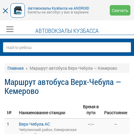
Автовокзалы Кузбасса на ANDROID
Скачать
Билеты на автобус у вас в кармане
АВТОВОКЗАЛЫ КУЗБАССА
Главная
Маршрут автобуса Верх-Чебула — Кемерово
Маршрут автобуса Верх-Чебула —
Кемерово
Время в
№
Наименование станции
пути
Расстояние
1
Верх-Чебула АС
--:--
--
Чебулинский район, Кемеровская