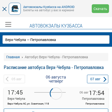
Автовокзалы Кузбасса на ANDROID
Скачать
Билеты на автобус у вас в кармане
АВТОВОКЗАЛЫ КУЗБАССА
Главная
Автобус Верх-Чебула - Петропавловка
Расписание автобуса Верх-Чебула - Петропавловка
06 августа
05
авг
07
авг
четверг
17:45
17:54
06 авг
Верх-Чебула
Петропавловка
Верх-Чебула АС, ул. Советская, 118
Петропавловка
—
руб.