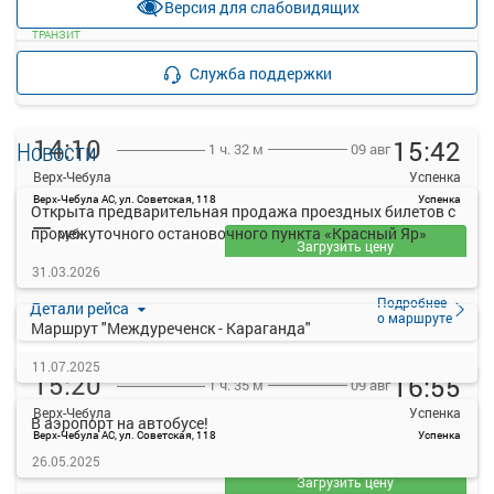
Версия для слабовидящих
прекращена
ТРАНЗИТ
Подробнее
Детали рейса
Служба поддержки
о маршруте
14:10
15:42
Новости
09 авг
1 ч. 32 м
Верх-Чебула
Успенка
Верх-Чебула АС, ул. Советская, 118
Успенка
Открыта предварительная продажа проездных билетов с
—
промежуточного остановочного пункта «Красный Яр»
руб.
Загрузить цену
31.03.2026
ТРАНЗИТ
Подробнее
Детали рейса
о маршруте
Маршрут "Междуреченск - Караганда"
11.07.2025
15:20
16:55
09 авг
1 ч. 35 м
Верх-Чебула
Успенка
В аэропорт на автобусе!
Верх-Чебула АС, ул. Советская, 118
Успенка
—
26.05.2025
руб.
Загрузить цену