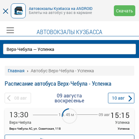
Автовокзалы Кузбасса на ANDROID
Скачать
Билеты на автобус у вас в кармане
АВТОВОКЗАЛЫ КУЗБАССА
Главная
Автобус Верх-Чебула - Успенка
Расписание автобуса Верх-Чебула - Успенка
09 августа
08
авг
10
авг
воскресенье
13:30
15:15
09 авг
1 ч. 45 м
Верх-Чебула
Успенка
Верх-Чебула АС, ул. Советская, 118
Успенка
—
Продажа билетов
руб.