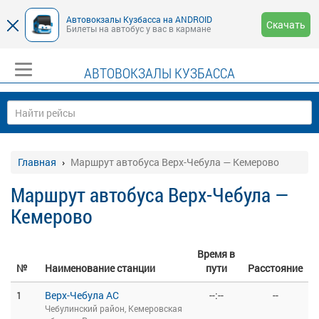
Автовокзалы Кузбасса на ANDROID
Скачать
Билеты на автобус у вас в кармане
АВТОВОКЗАЛЫ КУЗБАССА
Главная
Маршрут автобуса Верх-Чебула — Кемерово
Маршрут автобуса Верх-Чебула —
Кемерово
Время в
№
Наименование станции
пути
Расстояние
1
Верх-Чебула АС
--:--
--
Чебулинский район, Кемеровская