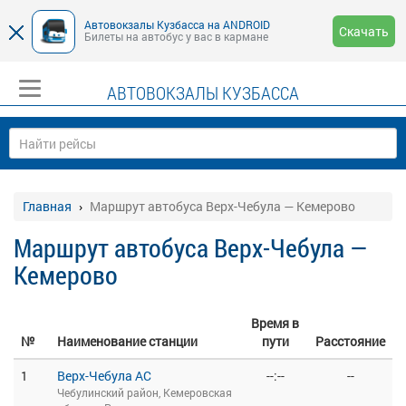
Автовокзалы Кузбасса на ANDROID
Скачать
Билеты на автобус у вас в кармане
АВТОВОКЗАЛЫ КУЗБАССА
Главная
Маршрут автобуса Верх-Чебула — Кемерово
Маршрут автобуса Верх-Чебула —
Кемерово
Время в
№
Наименование станции
пути
Расстояние
1
Верх-Чебула АС
--:--
--
Чебулинский район, Кемеровская