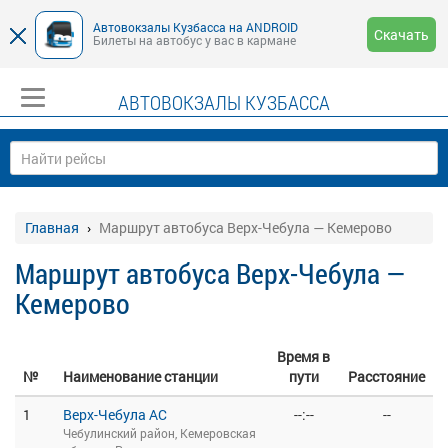
Автовокзалы Кузбасса на ANDROID
Скачать
Билеты на автобус у вас в кармане
АВТОВОКЗАЛЫ КУЗБАССА
Главная
Маршрут автобуса Верх-Чебула — Кемерово
Маршрут автобуса Верх-Чебула —
Кемерово
Время в
№
Наименование станции
пути
Расстояние
1
Верх-Чебула АС
--:--
--
Чебулинский район, Кемеровская