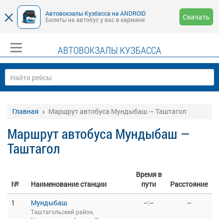
Автовокзалы Кузбасса на ANDROID
Скачать
Билеты на автобус у вас в кармане
АВТОВОКЗАЛЫ КУЗБАССА
Главная
Маршрут автобуса Мундыбаш — Таштагол
Маршрут автобуса Мундыбаш —
Таштагол
Время в
№
Наименование станции
пути
Расстояние
1
Мундыбаш
--:--
--
Таштагольский район,