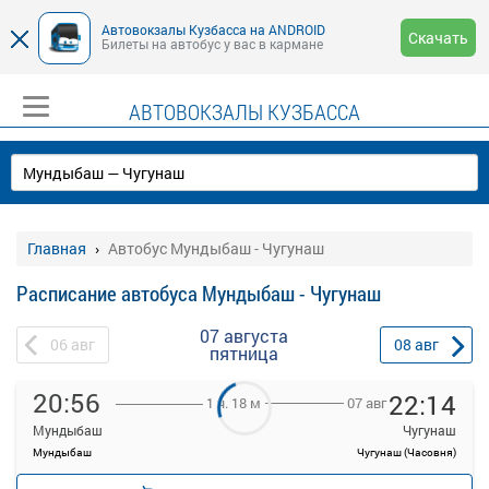
Автовокзалы Кузбасса на ANDROID
Скачать
Билеты на автобус у вас в кармане
АВТОВОКЗАЛЫ КУЗБАССА
Главная
Автобус Мундыбаш - Чугунаш
Расписание автобуса Мундыбаш - Чугунаш
07 августа
06
авг
08
авг
пятница
20:56
22:14
07 авг
1 ч. 18 м
Мундыбаш
Чугунаш
Мундыбаш
Чугунаш (Часовня)
—
Продажа билетов
руб.