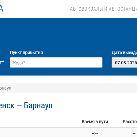
А
АВТОВОКЗАЛЫ И АВТОСТАНЦ
Пункт прибытия
Дата выезд
рнаул
нск — Барнаул
Время в пути
Рассто
--:--
--