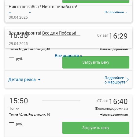
Никто не забыт! Ничто не забыто!
Подробнее
Детали рейса
о маршруте
30.04.2025
Все для фронта! Все для Победы!
15:35
16:29
07 авг
Топки
Железнодорожная
29.04.2025
Топки АС, ул. Революции, 40
Железнодорожная
—
Все новости »
руб.
Загрузить цену
Подробнее
Детали рейса
о маршруте
15:50
16:40
07 авг
Топки
Железнодорожная
Топки АС, ул. Революции, 40
Железнодорожная
—
руб.
Загрузить цену