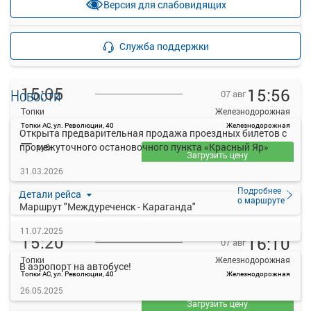
Версия для слабовидящих
прекращена
Подробнее
Детали рейса
Служба поддержки
о маршруте
15:05
15:56
Новости
07 авг
Топки
Железнодорожная
Топки АС, ул. Революции, 40
Железнодорожная
Открыта предварительная продажа проездных билетов с
—
промежуточного остановочного пункта «Красный Яр»
руб.
Загрузить цену
31.03.2026
Подробнее
Детали рейса
о маршруте
Маршрут "Междуреченск - Караганда"
11.07.2025
15:20
16:10
07 авг
Топки
Железнодорожная
В аэропорт на автобусе!
Топки АС, ул. Революции, 40
Железнодорожная
—
26.05.2025
руб.
Загрузить цену