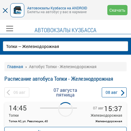
Автовокзалы Кузбасса на ANDROID
Скачать
Билеты на автобус у вас в кармане
АВТОВОКЗАЛЫ КУЗБАССА
Главная
Автобус Топки - Железнодорожная
Расписание автобуса Топки - Железнодорожная
07 августа
06
авг
08
авг
пятница
14:45
15:37
07 авг
Топки
Железнодорожная
Топки АС, ул. Революции, 40
Железнодорожная
—
Продажа билетов
руб.