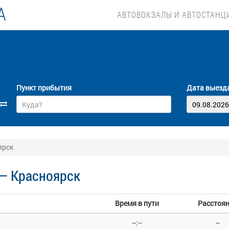
А
АВТОВОКЗАЛЫ И АВТОСТАНЦ
Пункт прибытия
Дата выезд
ярск
— Красноярск
Время в пути
Расстоя
--:--
--