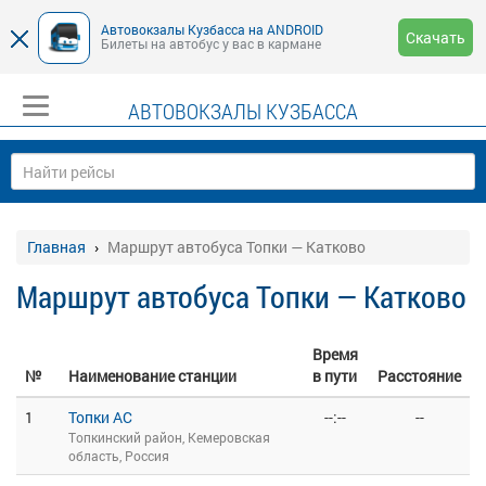
Автовокзалы Кузбасса на ANDROID
Скачать
Билеты на автобус у вас в кармане
АВТОВОКЗАЛЫ КУЗБАССА
Главная
Маршрут автобуса Топки — Катково
Маршрут автобуса Топки — Катково
Время
№
Наименование станции
в пути
Расстояние
1
Топки АС
--:--
--
Топкинский район, Кемеровская
область, Россия