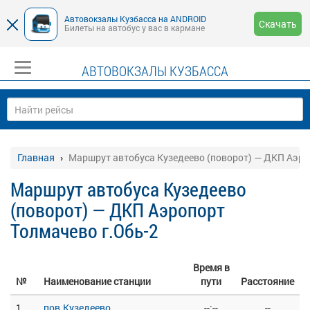
Автовокзалы Кузбасса на ANDROID
Скачать
Билеты на автобус у вас в кармане
АВТОВОКЗАЛЫ КУЗБАССА
Главная
Маршрут автобуса Кузедеево (поворот) — ДКП Аэро
Маршрут автобуса Кузедеево
(поворот) — ДКП Аэропорт
Толмачево г.Обь-2
Время в
№
Наименование станции
пути
Расстояние
1
пов.Кузедеево
--:--
--