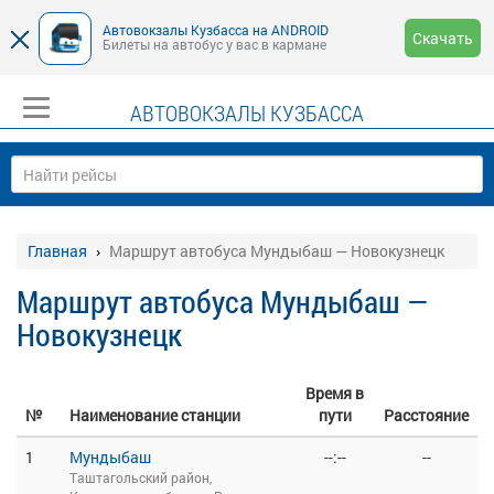
Автовокзалы Кузбасса на ANDROID
Скачать
Билеты на автобус у вас в кармане
АВТОВОКЗАЛЫ КУЗБАССА
Главная
Маршрут автобуса Мундыбаш — Новокузнецк
Маршрут автобуса Мундыбаш —
Новокузнецк
Время в
№
Наименование станции
пути
Расстояние
1
Мундыбаш
--:--
--
Таштагольский район,