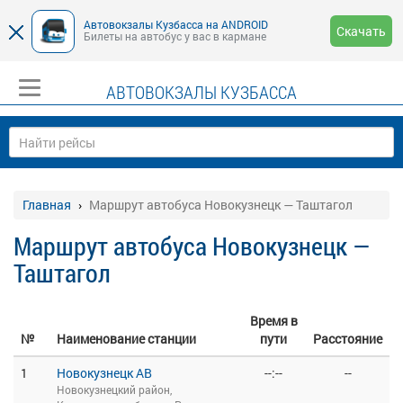
Автовокзалы Кузбасса на ANDROID
Скачать
Билеты на автобус у вас в кармане
АВТОВОКЗАЛЫ КУЗБАССА
Главная
Маршрут автобуса Новокузнецк — Таштагол
Маршрут автобуса Новокузнецк —
Таштагол
Время в
№
Наименование станции
пути
Расстояние
1
Новокузнецк АВ
--:--
--
Новокузнецкий район,