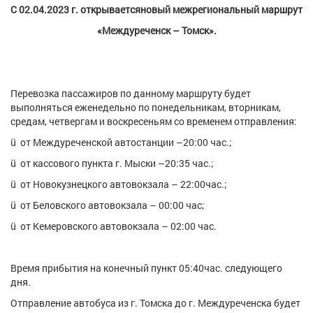
С
02.04.2023 г.
открываетсяновый межрегиональный маршрут
«Междуреченск – Томск».
Перевозка пассажиров по данному маршруту будет
выполняться еженедельно по понедельникам, вторникам,
средам, четвергам и воскресеньям со временем отправления:
ü от Междуреченской автостанции –20:00 час.;
ü от кассового пункта г. Мыски –20:35 час.;
ü от Новокузнецкого автовокзала – 22:00час.;
ü от Беловского автовокзала – 00:00 час;
ü от Кемеровского автовокзала – 02:00 час.
Время прибытия на конечный пункт 05:40час. следующего
дня.
Отправление автобуса из г. Томска до г. Междуреченска будет