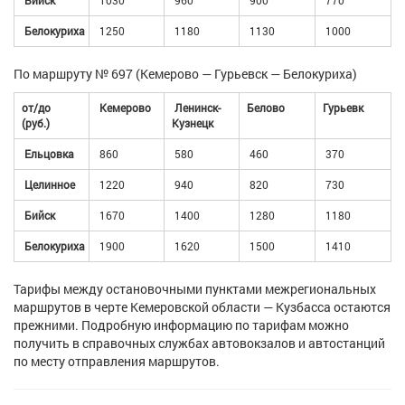
Бийск
1030
960
900
770
Белокуриха
1250
1180
1130
1000
По маршруту № 697 (Кемерово — Гурьевск — Белокуриха)
от/до
Кемерово
Ленинск-
Белово
Гурьевк
(руб.)
Кузнецк
Ельцовка
860
580
460
370
Целинное
1220
940
820
730
Бийск
1670
1400
1280
1180
Белокуриха
1900
1620
1500
1410
Тарифы между остановочными пунктами межрегиональных
маршрутов в черте Кемеровской области — Кузбасса остаются
прежними. Подробную информацию по тарифам можно
получить в справочных службах автовокзалов и автостанций
по месту отправления маршрутов.