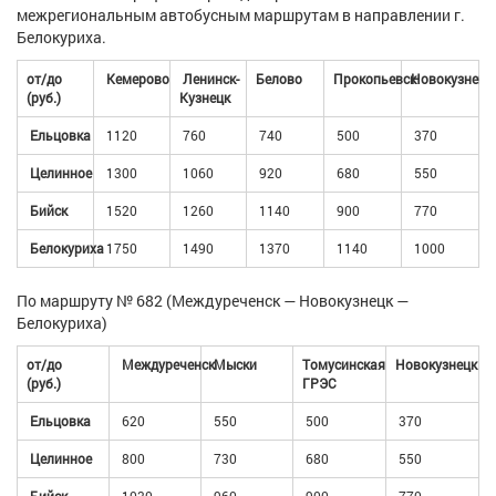
межрегиональным автобусным маршрутам в направлении г.
Белокуриха.
от/до
Кемерово
Ленинск-
Белово
Прокопьевск
Новокузнецк
(руб.)
Кузнецк
Ельцовка
1120
760
740
500
370
Целинное
1300
1060
920
680
550
Бийск
1520
1260
1140
900
770
Белокуриха
1750
1490
1370
1140
1000
По маршруту № 682 (Междуреченск — Новокузнецк —
Белокуриха)
от/до
Междуреченск
Мыски
Томусинская
Новокузнецк
(руб.)
ГРЭС
Ельцовка
620
550
500
370
Целинное
800
730
680
550