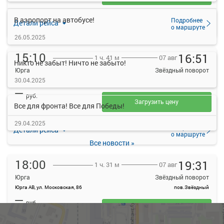
В аэропорт на автобусе!
Подробнее
Детали рейса
о маршруте
26.05.2025
15:10
16:51
07 авг
1 ч. 41 м
Никто не забыт! Ничто не забыто!
Юрга
Звёздный поворот
30.04.2025
Юрга АВ, ул. Московская, 86
пов.Звёздный
—
руб.
Загрузить цену
Все для фронта! Все для Победы!
29.04.2025
Подробнее
Детали рейса
о маршруте
Все новости »
18:00
19:31
07 авг
1 ч. 31 м
Юрга
Звёздный поворот
Юрга АВ, ул. Московская, 86
пов.Звёздный
—
руб.
Загрузить цену