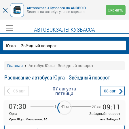
Автовокзалы Кузбасса на ANDROID
Скачать
Билеты на автобус у вас в кармане
АВТОВОКЗАЛЫ КУЗБАССА
Главная
Автобус Юрга - Звёздный поворот
Расписание автобуса Юрга - Звёздный поворот
07 августа
06
авг
08
авг
пятница
07:30
09:11
07 авг
1 ч. 41 м
Юрга
Звёздный поворот
Юрга АВ, ул. Московская, 86
пов.Звёздный
—
руб.