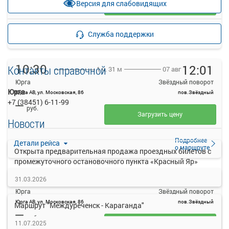
Версия для слабовидящих
Загрузить цену
Подробнее
Детали рейса
Служба поддержки
о маршруте
10:30
12:01
Контакты справочной
07 авг
1 ч. 31 м
Юрга
Звёздный поворот
Юрга
Юрга АВ, ул. Московская, 86
пов.Звёздный
+7 (38451) 6-11-99
—
руб.
Загрузить цену
Новости
Подробнее
Детали рейса
о маршруте
Открыта предварительная продажа проездных билетов с
промежуточного остановочного пункта «Красный Яр»
14:10
15:51
07 авг
1 ч. 41 м
31.03.2026
Юрга
Звёздный поворот
Юрга АВ, ул. Московская, 86
пов.Звёздный
Маршрут "Междуреченск - Караганда"
—
руб.
11.07.2025
Загрузить цену