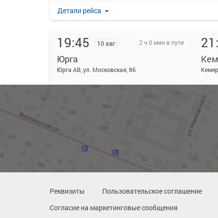
Детали рейса
19:45
21
2 ч 0 мин в пути
10 авг
Юрга
Кем
Юрга АВ, ул. Московская, 86
Кемер
Детали рейса
20:45
22
2 ч 0 мин в пути
10 авг
Юрга
Кем
Юрга АВ, ул. Московская, 86
Кемер
Детали рейса
Реквизиты
Пользовательское соглашение
Согласие на маркетинговые сообщения
22:45
00
1 ч 50 мин в пути
10 авг