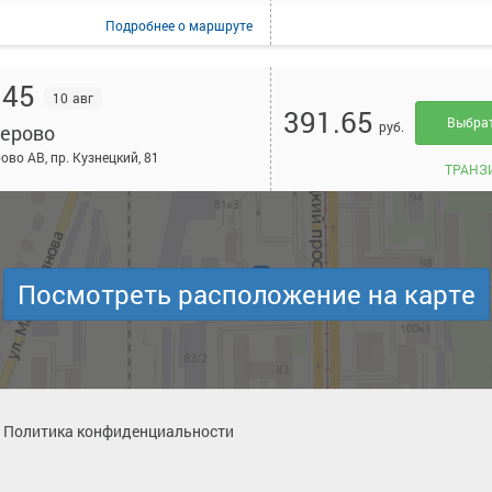
Подробнее
о маршруте
:45
10 авг
391.65
Выбра
руб.
ерово
ово АВ, пр. Кузнецкий, 81
ТРАНЗ
Подробнее
о маршруте
:45
Посмотреть расположение на карте
10 авг
391.65
Выбра
руб.
ерово
ово АВ, пр. Кузнецкий, 81
ТРАНЗ
Подробнее
о маршруте
Политика конфиденциальности
:35
11 авг