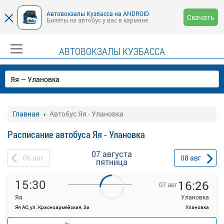
Автовокзалы Кузбасса на ANDROID
Скачать
Билеты на автобус у вас в кармане
АВТОВОКЗАЛЫ КУЗБАССА
Главная
Автобус Яя - Улановка
Расписание автобуса Яя - Улановка
07 августа
06
авг
08
авг
пятница
15:30
16:26
07 авг
Яя
Улановка
Яя АС, ул. Красноармейская, 3а
Улановка
—
руб.