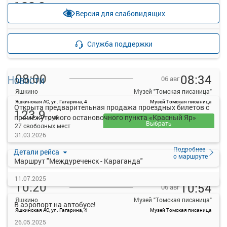
123.9
Продажа билетов
руб.
Версия для слабовидящих
прекращена
17 свободных мест
Подробнее
Детали рейса
Служба поддержки
о маршруте
08:00
08:34
Новости
06 авг
Яшкино
Музей "Томская писаница"
Яшкинская АС, ул. Гагарина, 4
Музей Томская писаница
Открыта предварительная продажа проездных билетов с
123.9
промежуточного остановочного пункта «Красный Яр»
руб.
Выбрать
27 свободных мест
31.03.2026
Подробнее
Детали рейса
о маршруте
Маршрут "Междуреченск - Караганда"
11.07.2025
10:20
10:54
06 авг
Яшкино
Музей "Томская писаница"
В аэропорт на автобусе!
Яшкинская АС, ул. Гагарина, 4
Музей Томская писаница
123.9
26.05.2025
руб.