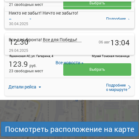
Выбрать
21 свободных мест
Никто не забыт! Ничто не забыто!
Подробнее
Детали рейса
о маршруте
30.04.2025
Все для фронта! Все для Победы!
12:30
13:04
06 авг
Яшкино
Музей "Томская писаница"
29.04.2025
Яшкинская АС, ул. Гагарина, 4
Музей Томская писаница
123.9
Все новости »
руб.
Выбрать
23 свободных мест
Подробнее
Детали рейса
о маршруте
14:00
14:34
06 авг
Яшкино
Музей "Томская писаница"
Яшкинская АС, ул. Гагарина, 4
Музей Томская писаница
Посмотреть расположение на карте
123.9
руб.
Выбрать
42 свободных мест