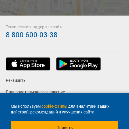
Подробнее
Детали рейса
о маршруте
Техническая поддержка сайта
17:15
17:49
8 800 600-03-38
06 авг
Яшкино
Музей "Томская писаница"
Яшкинская АС, ул. Гагарина, 4
Музей Томская писаница
123.9
руб.
Выбрать
23 свободных мест
Подробнее
Детали рейса
о маршруте
Реквизиты
Пользовательское соглашение
Политика конфиденциальности
Мы используем
cookie-файлы
для аналитики ваших
действий, рекомендаций и улучшения сайта.
Согласие на маркетинговые сообщения
Принять