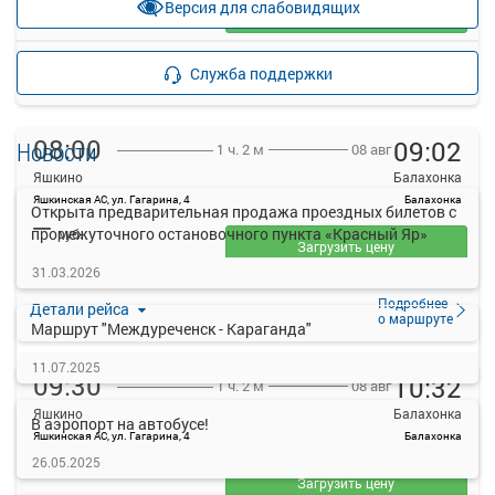
Версия для слабовидящих
Загрузить цену
Подробнее
Детали рейса
Служба поддержки
о маршруте
08:00
09:02
Новости
08 авг
1 ч. 2 м
Яшкино
Балахонка
Яшкинская АС, ул. Гагарина, 4
Балахонка
Открыта предварительная продажа проездных билетов с
—
промежуточного остановочного пункта «Красный Яр»
руб.
Загрузить цену
31.03.2026
Подробнее
Детали рейса
о маршруте
Маршрут "Междуреченск - Караганда"
11.07.2025
09:30
10:32
08 авг
1 ч. 2 м
Яшкино
Балахонка
В аэропорт на автобусе!
Яшкинская АС, ул. Гагарина, 4
Балахонка
—
26.05.2025
руб.
Загрузить цену