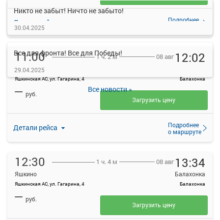
Никто не забыт! Ничто не забыто!
Подробнее
Детали рейса
о маршруте
30.04.2025
Все для фронта! Все для Победы!
11:00
12:02
08 авг
1 ч. 2 м
Яшкино
Балахонка
29.04.2025
Яшкинская АС, ул. Гагарина, 4
Балахонка
—
Все новости »
руб.
Загрузить цену
Подробнее
Детали рейса
о маршруте
12:30
13:34
08 авг
1 ч. 4 м
Яшкино
Балахонка
Яшкинская АС, ул. Гагарина, 4
Балахонка
—
руб.
Загрузить цену