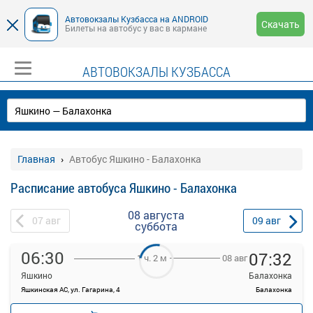
Автовокзалы Кузбасса на ANDROID
Скачать
Билеты на автобус у вас в кармане
АВТОВОКЗАЛЫ КУЗБАССА
Главная
Автобус Яшкино - Балахонка
Расписание автобуса Яшкино - Балахонка
08 августа
07
авг
09
авг
суббота
06:30
07:32
08 авг
1 ч. 2 м
Яшкино
Балахонка
Яшкинская АС, ул. Гагарина, 4
Балахонка
—
руб.