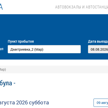
А
АВТОВОКЗАЛЫ И АВТОСТАНЦ
Пункт прибытия
Дата выезд
Мар)
була -
вгуста
2026
суббота
09
авг