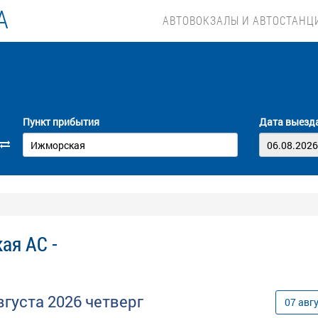
А
АВТОВОКЗАЛЫ И АВТОСТАНЦ
Пункт прибытия
Дата выезд
ая АС -
вгуста
2026
четверг
07
авг