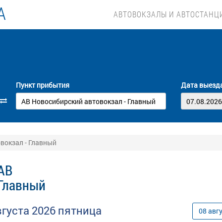
А
АВТОВОКЗАЛЫ И АВТОСТАНЦ
Пункт прибытия
Дата выезд
овокзал - Главный
 АВ
 Главный
вгуста
2026
пятница
08
авг