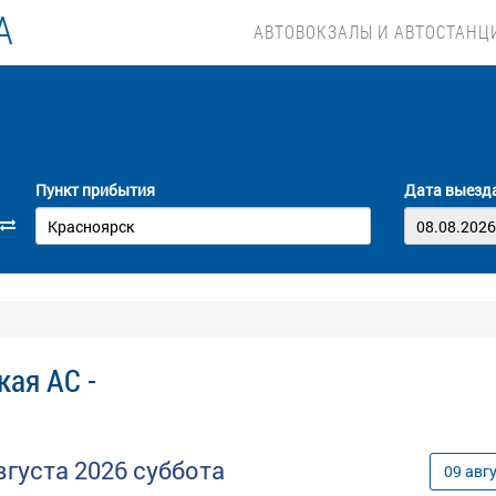
А
АВТОВОКЗАЛЫ И АВТОСТАНЦ
Пункт прибытия
Дата выезд
кая АС -
вгуста
2026
суббота
09
авг