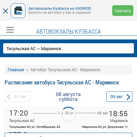
Автовокзалы Кузбасса на ANDROID
Скачать
Билеты на автобус у вас в кармане
АВТОВОКЗАЛЫ КУЗБАССА
Главная
Автобус Тисульская АС - Мариинск
Расписание автобуса Тисульская АС - Мариинск
08 августа
07
авг
09
авг
суббота
17:20
18:55
08 авг
1 ч. 35 м
Тисульская АС
Мариинск
Тисульская АС, ул. Октябрьская, 4А
Мариинск АС, ул. Дорожная, 1г
277.2
руб.