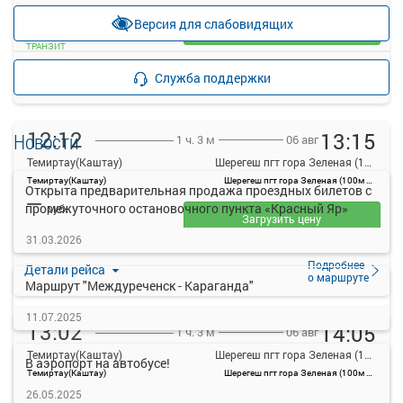
—
руб.
Версия для слабовидящих
Загрузить цену
ТРАНЗИТ
Подробнее
Детали рейса
Служба поддержки
о маршруте
12:12
13:15
Новости
06 авг
1 ч. 3 м
Темиртау(Каштау)
Шерегеш пгт гора Зеленая (100м от ул Снежная 8/2)
Темиртау(Каштау)
Шерегеш пгт гора Зеленая (100м от ул Снежная 8/2)
Открыта предварительная продажа проездных билетов с
—
промежуточного остановочного пункта «Красный Яр»
руб.
Загрузить цену
31.03.2026
ТРАНЗИТ
Подробнее
Детали рейса
о маршруте
Маршрут "Междуреченск - Караганда"
11.07.2025
13:02
14:05
06 авг
1 ч. 3 м
Темиртау(Каштау)
Шерегеш пгт гора Зеленая (100м от ул Снежная 8/2)
В аэропорт на автобусе!
Темиртау(Каштау)
Шерегеш пгт гора Зеленая (100м от ул Снежная 8/2)
—
26.05.2025
руб.