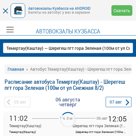
Автовокзалы Кузбасса на ANDROID
Скачать
Билеты на автобус у вас в кармане
АВТОВОКЗАЛЫ КУЗБАССА
Главная
Автобус Темиртау(Каштау) - Шерегеш пгт гора Зелен
Расписание автобуса Темиртау(Каштау) - Шерегеш
пгт гора Зеленая (100м от ул Снежная 8/2)
06 августа
05
авг
07
авг
четверг
11:02
12:05
06 авг
1 ч. 3 м
Темиртау(Каштау)
Шерегеш пгт гора Зеленая (100м от ул Снежная 8/2)
Темиртау(Каштау)
Шерегеш пгт гора Зеленая (100м от ул Снежная 8/2)