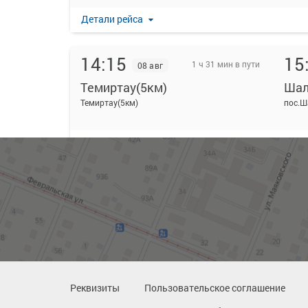
Детали рейса
14:15
15
1 ч 31 мин в пути
08 авг
Темиртау(5км)
Ша
Темиртау(5км)
пос.
Детали рейса
19:06
20
1 ч 35 мин в пути
08 авг
Темиртау(5км)
Ша
Темиртау(5км)
пос.
Детали рейса
Реквизиты
Пользовательское соглашение