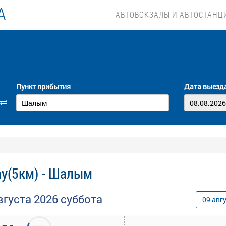
А
АВТОВОКЗАЛЫ И АВТОСТАНЦ
Пункт прибытия
Дата выезд
ау(5км) - Шалым
вгуста
2026
суббота
09
авг