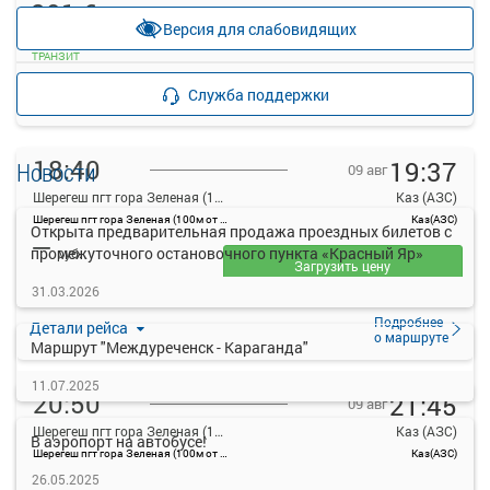
201.6
Продажа билетов
руб.
Версия для слабовидящих
прекращена
ТРАНЗИТ
Подробнее
Детали рейса
Служба поддержки
о маршруте
18:40
19:37
Новости
09 авг
Шерегеш пгт гора Зеленая (100м от ул Снежная 8/2)
Каз (АЗС)
Шерегеш пгт гора Зеленая (100м от ул Снежная 8/2)
Каз(АЗС)
Открыта предварительная продажа проездных билетов с
—
промежуточного остановочного пункта «Красный Яр»
руб.
Загрузить цену
31.03.2026
ТРАНЗИТ
Подробнее
Детали рейса
о маршруте
Маршрут "Междуреченск - Караганда"
11.07.2025
20:50
21:45
09 авг
Шерегеш пгт гора Зеленая (100м от ул Снежная 8/2)
Каз (АЗС)
В аэропорт на автобусе!
Шерегеш пгт гора Зеленая (100м от ул Снежная 8/2)
Каз(АЗС)
—
26.05.2025
руб.
Ожидается в 20:45