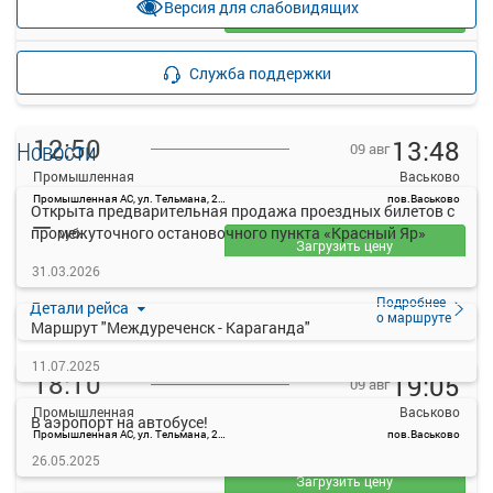
Версия для слабовидящих
Загрузить цену
Подробнее
Детали рейса
Служба поддержки
о маршруте
12:50
13:48
Новости
09 авг
Промышленная
Васьково
Промышленная АС, ул. Тельмана, 21а
пов.Васьково
Открыта предварительная продажа проездных билетов с
—
промежуточного остановочного пункта «Красный Яр»
руб.
Загрузить цену
31.03.2026
Подробнее
Детали рейса
о маршруте
Маршрут "Междуреченск - Караганда"
11.07.2025
18:10
19:05
09 авг
Промышленная
Васьково
В аэропорт на автобусе!
Промышленная АС, ул. Тельмана, 21а
пов.Васьково
—
26.05.2025
руб.
Загрузить цену