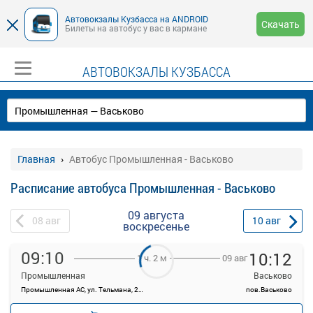
Автовокзалы Кузбасса на ANDROID
Скачать
Билеты на автобус у вас в кармане
АВТОВОКЗАЛЫ КУЗБАССА
Главная
Автобус Промышленная - Васьково
Расписание автобуса Промышленная - Васьково
09 августа
08
авг
10
авг
воскресенье
09:10
10:12
09 авг
1 ч. 2 м
Промышленная
Васьково
Промышленная АС, ул. Тельмана, 21а
пов.Васьково
—
руб.