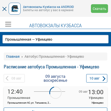
Автовокзалы Кузбасса на ANDROID
Скачать
Билеты на автобус у вас в кармане
АВТОВОКЗАЛЫ КУЗБАССА
Главная
Автобус Промышленная - Уфимцево
Расписание автобуса Промышленная - Уфимцево
09 августа
08
авг
10
авг
воскресенье
12:40
13:00
09 авг
Промышленная
Уфимцево
Промышленная АС, ул. Тельмана, 21а
Уфимцево
—
руб.