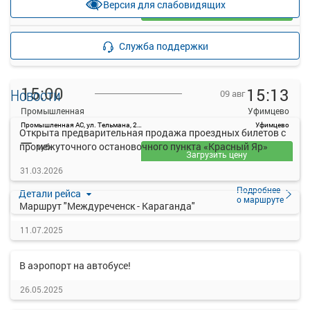
Версия для слабовидящих
Загрузить цену
Подробнее
Детали рейса
Служба поддержки
о маршруте
15:00
15:13
Новости
09 авг
Промышленная
Уфимцево
Промышленная АС, ул. Тельмана, 21а
Уфимцево
Открыта предварительная продажа проездных билетов с
—
промежуточного остановочного пункта «Красный Яр»
руб.
Загрузить цену
31.03.2026
Подробнее
Детали рейса
о маршруте
Маршрут "Междуреченск - Караганда"
11.07.2025
В аэропорт на автобусе!
26.05.2025