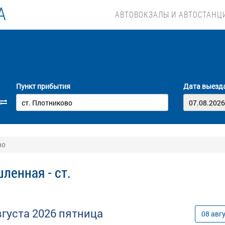
А
АВТОВОКЗАЛЫ И АВТОСТАНЦ
Пункт прибытия
Дата выезд
во
ленная - ст.
вгуста
2026
пятница
08
авг