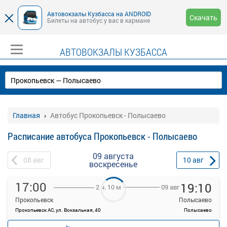
Автовокзалы Кузбасса на ANDROID
Скачать
Билеты на автобус у вас в кармане
АВТОВОКЗАЛЫ КУЗБАССА
Главная
Автобус Прокопьевск - Полысаево
Расписание автобуса Прокопьевск - Полысаево
09 августа
08
авг
10
авг
воскресенье
17:00
19:10
09 авг
2 ч. 10 м
Прокопьевск
Полысаево
Прокопьевск АС, ул. Вокзальная, 40
Полысаево
—
руб.