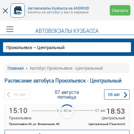
Автовокзалы Кузбасса на ANDROID
Скачать
Билеты на автобус у вас в кармане
АВТОВОКЗАЛЫ КУЗБАССА
Главная
Автобус Прокопьевск - Центральный
Расписание автобуса Прокопьевск - Центральный
07 августа
06
авг
08
авг
пятница
15:10
18:53
07 авг
3 ч. 43 м
Прокопьевск
Центральный
Прокопьевск АС, ул. Вокзальная, 40
Центральный (Таштагол)
—
руб.