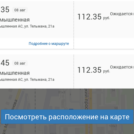
:35
08 авг
Ожидается 
112.35
руб.
мышленная
шленная АС, ул. Тельмана, 21а
Подробнее
о маршруте
:45
08 авг
Ожидается 
112.35
руб.
мышленная
шленная АС, ул. Тельмана, 21а
Подробнее
о маршруте
:00
Посмотреть расположение на карте
08 авг
Ожидается 
112.35
руб.
мышленная
шленная АС, ул. Тельмана, 21а