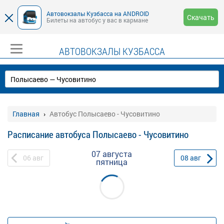
Автовокзалы Кузбасса на ANDROID
Скачать
Билеты на автобус у вас в кармане
АВТОВОКЗАЛЫ КУЗБАССА
Главная
Автобус Полысаево - Чусовитино
Расписание автобуса Полысаево - Чусовитино
07 августа
06
авг
08
авг
пятница