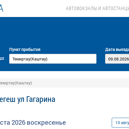
А
АВТОВОКЗАЛЫ И АВТОСТАНЦ
Пункт прибытия
Дата выезд
Темиртау(Каштау)
егеш ул Гагарина
уста
2026
воскресенье
10
авг