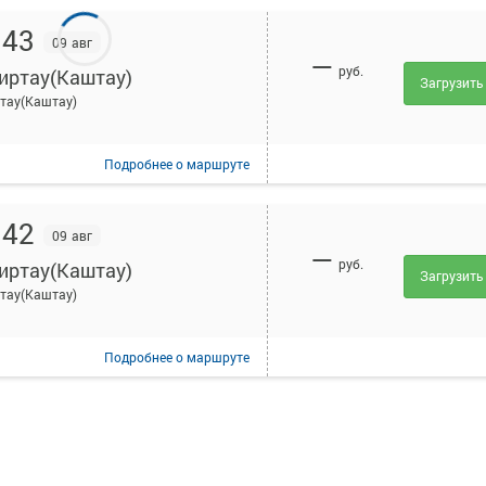
:43
09 авг
—
руб.
иртау(Каштау)
Загрузить
тау(Каштау)
Подробнее
о маршруте
:42
09 авг
—
руб.
иртау(Каштау)
Загрузить
тау(Каштау)
Подробнее
о маршруте