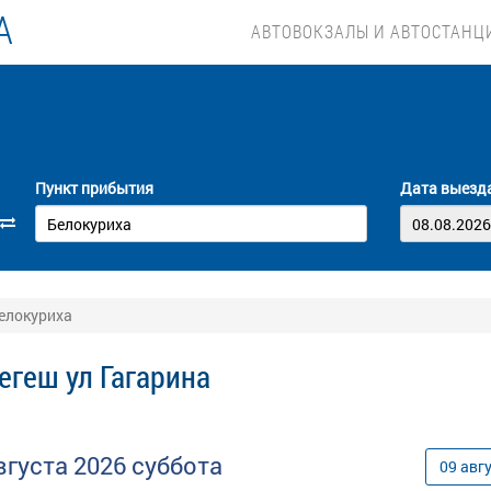
А
АВТОВОКЗАЛЫ И АВТОСТАНЦ
Пункт прибытия
Дата выезд
Белокуриха
егеш ул Гагарина
вгуста
2026
суббота
09
авг