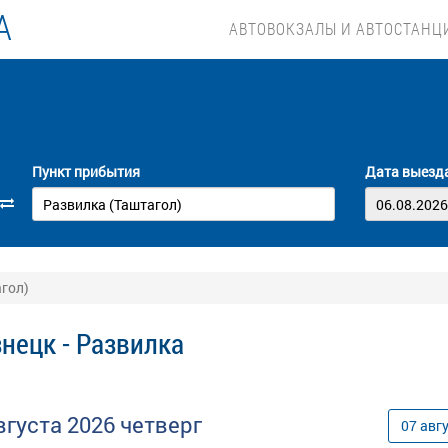
А
АВТОВОКЗАЛЫ И АВТОСТАНЦ
Пункт прибытия
Дата выезд
агол)
нецк - Развилка
вгуста
2026
четверг
07
авг